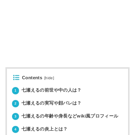
Contents
[
hide
]
七瀬えるの前世や中の人は？
1
七瀬えるの実写や顔バレは？
2
七瀬えるの年齢や身長などwiki風プロフィール
3
七瀬えるの炎上とは？
4