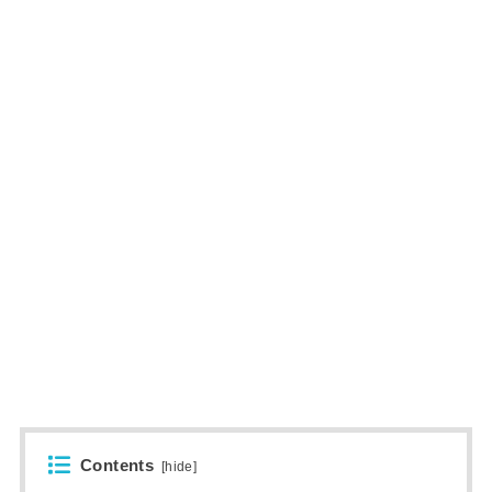
Contents
[
hide
]