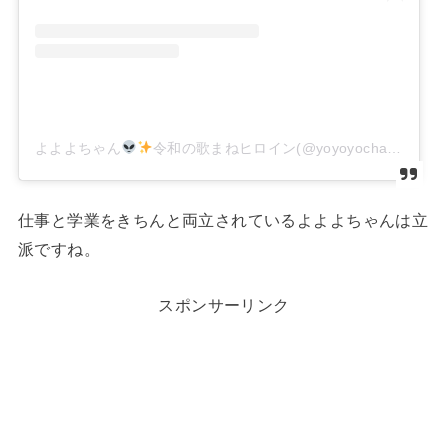
よよよちゃん
令和の歌まねヒロイン(@yoyoyochan_insta)がシェアした投稿
仕事と学業をきちんと両立されているよよよちゃんは立
派ですね。
スポンサーリンク