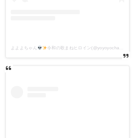
よよよちゃん
令和の歌まねヒロイン(@yoyoyochan_insta)がシェアした投稿