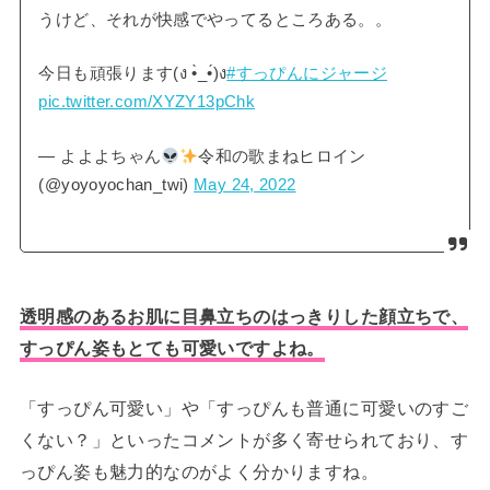
うけど、それが快感でやってるところある。。
今日も頑張ります(ง •̀_•́)ง
#すっぴんにジャージ
pic.twitter.com/XYZY13pChk
— よよよちゃん
令和の歌まねヒロイン
(@yoyoyochan_twi)
May 24, 2022
透明感のあるお肌に目鼻立ちのはっきりした顔立ちで、
すっぴん姿もとても可愛いですよね。
「すっぴん可愛い」や「すっぴんも普通に可愛いのすご
くない？」といったコメントが多く寄せられており、す
っぴん姿も魅力的なのがよく分かりますね。