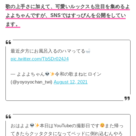
歌の上手さに加えて、可愛いルックスも注目を集めるよ
よよちゃんですが、SNSではすっぴんを公開をしてい
ます。
最近夕方にお風呂入るのハマってる
pic.twitter.com/TbSDr024J4
— よよよちゃん
令和の歌まねヒロイン
(@yoyoyochan_twi)
August 12, 2021
おはよよ
本日はYouTubeの撮影日です
また帰っ
てきたらクッタクタになってベッドに倒れ込むんやろ