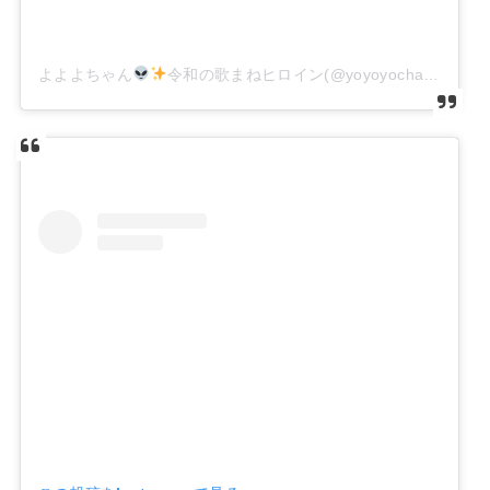
よよよちゃん
令和の歌まねヒロイン(@yoyoyochan_insta)がシェアした投稿