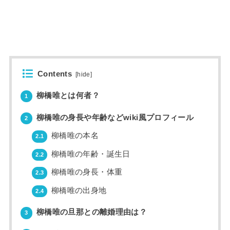
Contents
[
hide
]
柳橋唯とは何者？
1
柳橋唯の身長や年齢などwiki風プロフィール
2
柳橋唯の本名
2.1
柳橋唯の年齢・誕生日
2.2
柳橋唯の身長・体重
2.3
柳橋唯の出身地
2.4
柳橋唯の旦那との離婚理由は？
3