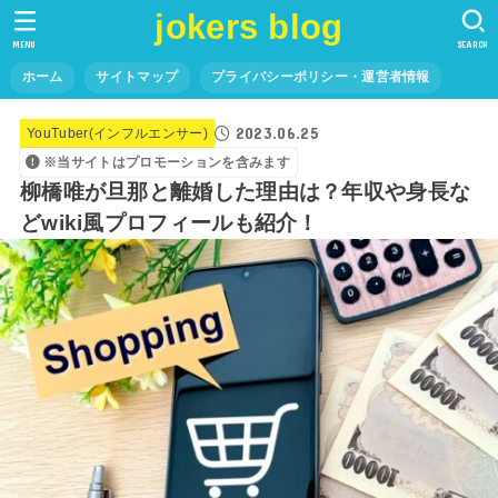
jokers blog
MENU
SEARCH
ホーム
サイトマップ
プライバシーポリシー・運営者情報
2023.06.25
YouTuber(インフルエンサー)
※当サイトはプロモーションを含みます
柳橋唯が旦那と離婚した理由は？年収や身長な
どwiki風プロフィールも紹介！