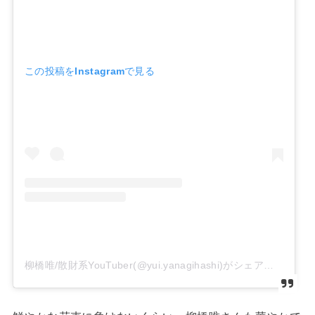
この投稿をInstagramで見る
柳橋唯/散財系YouTuber(@yui.yanagihashi)がシェアした投稿