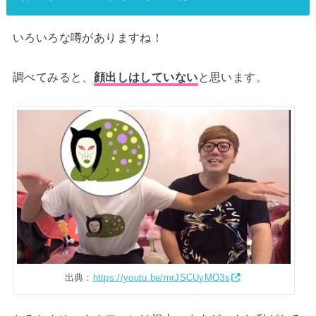
いろいろな噂がありますね！
調べてみると、
顔出しはしていない
と思います。
出典：
https://youtu.be/mrJSCUyMO3s