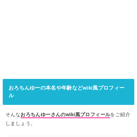
おろちんゆーの本名や年齢などwiki風プロフィー
ル
そんな
おろちんゆーさんのwiki風プロフィール
をご紹介
しましょう。