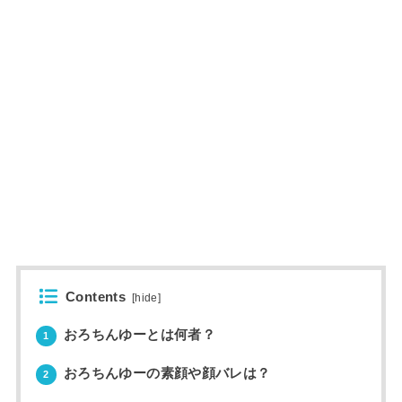
Contents
[
hide
]
おろちんゆーとは何者？
1
おろちんゆーの素顔や顔バレは？
2