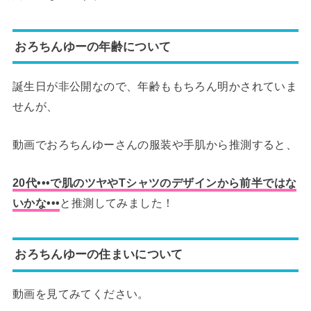
おろちんゆーの年齢について
誕生日が非公開なので、年齢ももちろん明かされていま
せんが、
動画でおろちんゆーさんの服装や手肌から推測すると、
20代•••で肌のツヤやTシャツのデザインから前半ではな
いかな•••
と推測してみました！
おろちんゆーの住まいについて
動画を見てみてください。