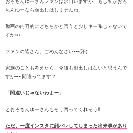
おろちんゆーさんファンは沢山いますが、もし私がおろ
ちんゆーなら顔出しはしませんね。
動画の内容的にどちらかと言うと少しキモ系じゃないで
すか•••
ファンの皆さん、ごめんなさい•••(汗)
家族のことも考えたら、今後も顔出しはないと思うんで
すが••• 間違ってます？
「
間違いじゃないわよー
」
とおろちんゆーさんもそう言ってくれそう‼︎
ただ、一度インスタに顔バレしてしまった出来事があり