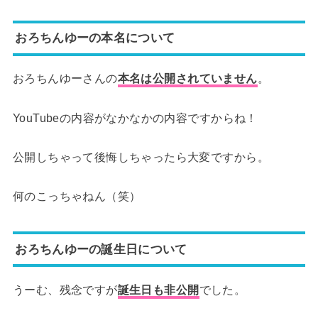
おろちんゆーの本名について
おろちんゆーさんの
本名は公開されていません
。
YouTubeの内容がなかなかの内容ですからね！
公開しちゃって後悔しちゃったら大変ですから。
何のこっちゃねん（笑）
おろちんゆーの誕生日について
うーむ、残念ですが
誕生日も非公開
でした。