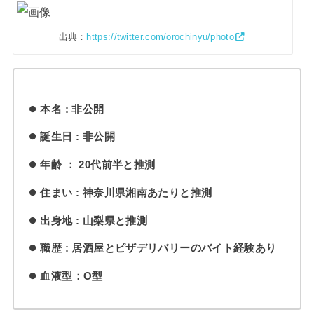
出典：
https://twitter.com/orochinyu/photo
本名 : 非公開
誕生日 : 非公開
年齢 ： 20代前半と推測
住まい : 神奈川県湘南あたりと推測
出身地 : 山梨県と推測
職歴 : 居酒屋とピザデリバリーのバイト経験あり
血液型：O型