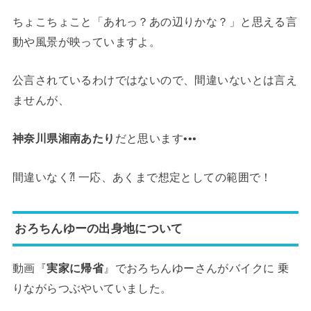
ちょこちょこと「あれっ？あの辺りかな？」と思える言
動や風景が映っていますよ。
公言されているわけではないので、間違いないとは言え
ませんが、
神奈川県湘南あたり
だと思います•••
間違いなく⁈ 一応、あくまで想定としての範囲で！
おろちんゆーの出身地について
動画『
実家に帰省
』でおろちんゆーさんがバイクに 乗
りながらつぶやいていました。