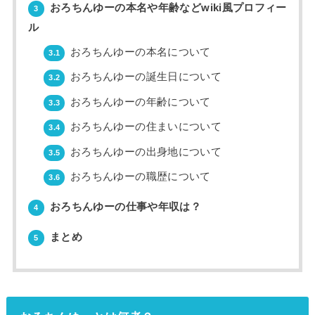
おろちんゆーの本名や年齢などwiki風プロフィー
3
ル
おろちんゆーの本名について
3.1
おろちんゆーの誕生日について
3.2
おろちんゆーの年齢について
3.3
おろちんゆーの住まいについて
3.4
おろちんゆーの出身地について
3.5
おろちんゆーの職歴について
3.6
おろちんゆーの仕事や年収は？
4
まとめ
5