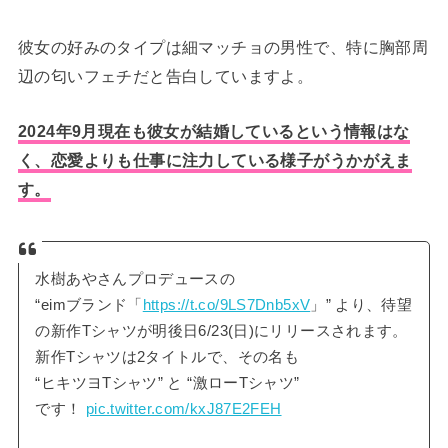
彼女の好みのタイプは細マッチョの男性で、特に胸部周
辺の匂いフェチだと告白していますよ。
2024年9月現在も彼女が結婚しているという情報はな
く、恋愛よりも仕事に注力している様子がうかがえま
す。
水樹あやさんプロデュースの
“eimブランド「
https://t.co/9LS7Dnb5xV
」” より、待望
の新作Tシャツが明後日6/23(日)にリリースされます。
新作Tシャツは2タイトルで、その名も
“ヒキツヨTシャツ” と “激ローTシャツ”
です！
pic.twitter.com/kxJ87E2FEH