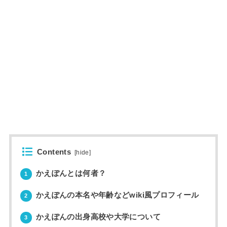
Contents
[
hide
]
かえぽんとは何者？
1
かえぽんの本名や年齢などwiki風プロフィール
2
かえぽんの出身高校や大学について
3