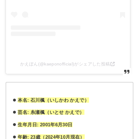
かえぽん(@kaeponofficial)がシェアした投稿
本名: 石川楓（いしかわ かえで）
芸名: 糸瀬楓（いとせ かえで）
生年月日: 2001年6月30日
年齢: 23歳（2024年10月現在）