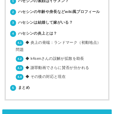
ハセシンの素顔はイケメン？
1
ハセシンの年齢や身長などwiki風プロフィール
2
ハセシンは結婚して嫁がいる？
3
ハセシンの炎上とは？
4
◆ 炎上の発端：ランドマーク（初動地点）
4.1
問題
◆ k4senさんの誤解が拡散を助長
4.2
◆ 謝罪動画でさらに賛否が分かれる
4.3
◆ その後の対応と現在
4.4
まとめ
5