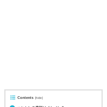
Contents
[
hide
]