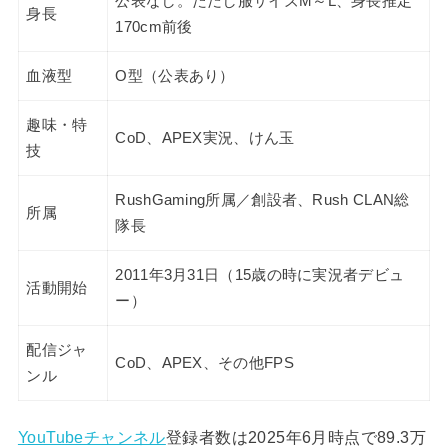
公表なし。ただし服サイズM～L、身長推定
身長
170cm前後
血液型
O型（公表あり）
趣味・特
CoD、APEX実況、けん玉
技
RushGaming所属／創設者、Rush CLAN総
所属
隊長
2011年3月31日（15歳の時に実況者デビュ
活動開始
ー）
配信ジャ
CoD、APEX、その他FPS
ンル
YouTubeチャンネル
登録者数は2025年6月時点で89.3万