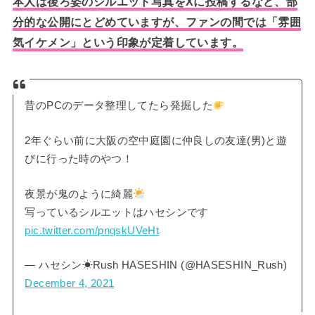
本人は後ろ姿のシルエット写真をXに投稿するなど、部
分的な公開にとどめていますが、ファンの間では「雰囲
気イケメン」という印象が定着しています
。
昔のPCのデータ整理してたら発掘した
2年ぐらい前に大阪の空中庭園に仲良しの友達(男)と遊
びに行った時のやつ！
夜景が鬼のように綺麗
写っているシルエットはハセシンです
pic.twitter.com/pngskUVeHt
— ハセシン☀Rush HASESHIN (@HASESHIN_Rush)
December 4, 2021