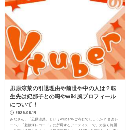
凪原涼菜の引退理由や前世や中の人は？転
生先は妃那子との噂やwiki風プロフィール
について！
2025.08.19
みなさん、「凪原涼菜」というVtuberをご存じでしょうか？ 音楽レ
ーベル『超銀河レコード』に所属するアーティストで、力強く綺麗