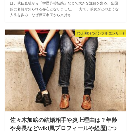
は、就任直後から「学歴詐称疑惑」などで大きな注目を集め、全国
的に名前が知られる存在となりました。 一方で、彼女がどのような
人生を歩み、なぜ伊東市民から支持さ...
YouTuber(インフルエンサー)
佐々木加絵の結婚相手や炎上理由は？年齢
や身長などwiki風プロフィールや経歴につ