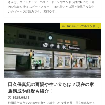
さんは、マインクラフトのスピードランやエンドラ討伐RTAで圧倒
的な記録を持つ“スピードスター”。 落ち着いた口調と驚異的な集中
力のギャップが魅力です。 素顔や本...
YouTuber(インフルエンサー)
田久保真紀の両親や生い立ちは？現在の家
族構成や経歴も紹介！
2025.08.15
静岡県伊東市で2025年に新たに誕生した女性市長・田久保真紀さん