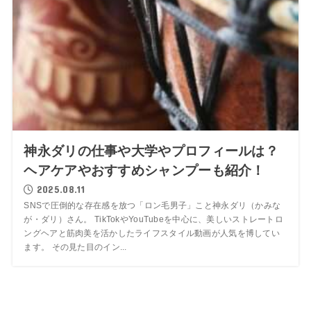
神永ダリの仕事や大学やプロフィールは？
ヘアケアやおすすめシャンプーも紹介！
2025.08.11
SNSで圧倒的な存在感を放つ「ロン毛男子」こと神永ダリ（かみな
が・ダリ）さん。 TikTokやYouTubeを中心に、美しいストレートロ
ングヘアと筋肉美を活かしたライフスタイル動画が人気を博してい
ます。 その見た目のイン...