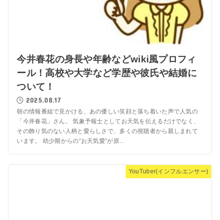
今井春花の身長や年齢などwiki風プロフィ
ール！高校や大学など学歴や彼氏や結婚に
ついて！
2025.08.17
朝の情報番組で見かける、あの優しい笑顔と落ち着いた声で人気の
「今井春花」さん。 気象予報士としてお天気を伝えるだけでなく、
その飾り気のない人柄と愛らしさで、多くの視聴者から親しまれて
います。 幼少期からの“お天気愛”が原...
YouTuber(インフルエンサー)