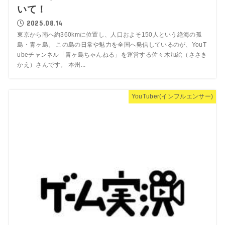
いて！
2025.08.14
東京から南へ約360kmに位置し、人口およそ150人という絶海の孤
島・青ヶ島。 この島の日常や魅力を全国へ発信しているのが、YouT
ubeチャンネル「青ヶ島ちゃんねる」を運営する佐々木加絵（ささき
かえ）さんです。 本州...
YouTuber(インフルエンサー)